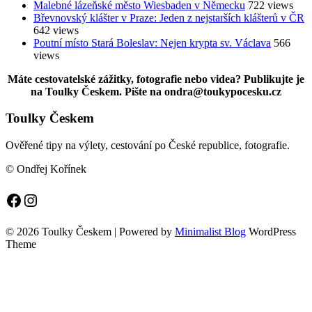
Malebné lázeňské město Wiesbaden v Německu
722 views
Břevnovský klášter v Praze: Jeden z nejstarších klášterů v ČR
642 views
Poutní místo Stará Boleslav: Nejen krypta sv. Václava
566
views
Máte cestovatelské zážitky, fotografie nebo videa? Publikujte je
na Toulky Českem. Pište na ondra@toukypocesku.cz
Toulky Českem
Ověřené tipy na výlety, cestování po České republice, fotografie.
© Ondřej Kořínek
Facebook
Instagram
© 2026 Toulky Českem
| Powered by
Minimalist Blog
WordPress
Theme