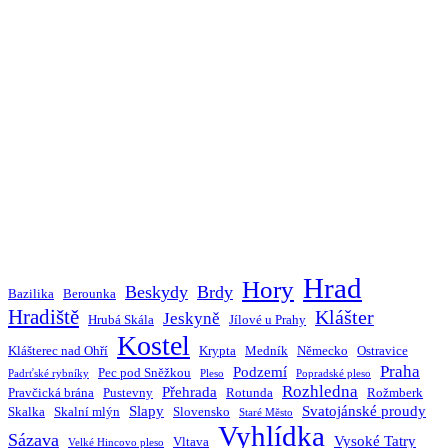
Hrad
Hory
Beskydy
Brdy
Bazilika
Berounka
Hradiště
Klášter
Jeskyně
Hrubá Skála
Jílové u Prahy
Kostel
Klášterec nad Ohří
Krypta
Medník
Německo
Ostravice
Praha
Podzemí
Pec pod Sněžkou
Padrťské rybníky
Pleso
Popradské pleso
Rozhledna
Přehrada
Pravčická brána
Pustevny
Rotunda
Rožmberk
Slapy
Svatojánské proudy
Skalka
Skalní mlýn
Slovensko
Staré Město
Vyhlídka
Sázava
Vysoké Tatry
Vltava
Velké Hincovo pleso