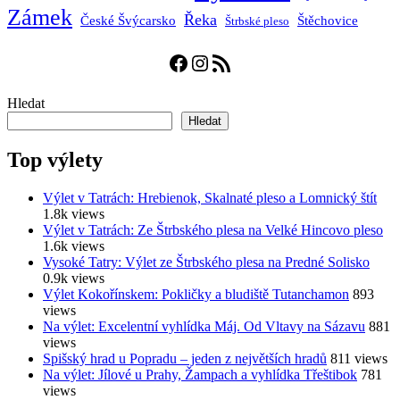
Zámek
Řeka
České Švýcarsko
Štěchovice
Štrbské pleso
Facebook
Instagram
RSS zdroj
Hledat
Hledat
Top výlety
Výlet v Tatrách: Hrebienok, Skalnaté pleso a Lomnický štít
1.8k views
Výlet v Tatrách: Ze Štrbského plesa na Velké Hincovo pleso
1.6k views
Vysoké Tatry: Výlet ze Štrbského plesa na Predné Solisko
0.9k views
Výlet Kokořínskem: Pokličky a bludiště Tutanchamon
893
views
Na výlet: Excelentní vyhlídka Máj. Od Vltavy na Sázavu
881
views
Spišský hrad u Popradu – jeden z největších hradů
811 views
Na výlet: Jílové u Prahy, Žampach a vyhlídka Třeštibok
781
views