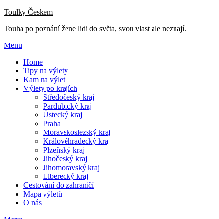
Přejdi
Toulky Českem
na
Touha po poznání žene lidi do světa, svou vlast ale neznají.
obsah
Menu
Home
Tipy na výlety
Kam na výlet
Výlety po krajích
Středočeský kraj
Pardubický kraj
Ústecký kraj
Praha
Moravskoslezský kraj
Královéhradecký kraj
Plzeňský kraj
Jihočeský kraj
Jihomoravský kraj
Liberecký kraj
Cestování do zahraničí
Mapa výletů
O nás