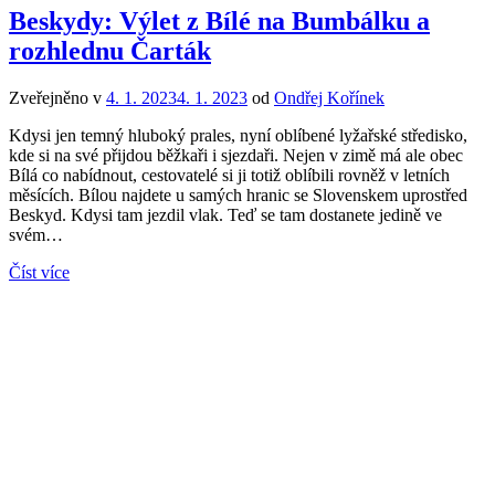
Beskydy: Výlet z Bílé na Bumbálku a
rozhlednu Čarták
Zveřejněno v
4. 1. 2023
4. 1. 2023
od
Ondřej Kořínek
Kdysi jen temný hluboký prales, nyní oblíbené lyžařské středisko,
kde si na své přijdou běžkaři i sjezdaři. Nejen v zimě má ale obec
Bílá co nabídnout, cestovatelé si ji totiž oblíbili rovněž v letních
měsících. Bílou najdete u samých hranic se Slovenskem uprostřed
Beskyd. Kdysi tam jezdil vlak. Teď se tam dostanete jedině ve
svém…
Číst více