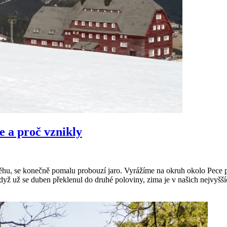
e a proč vznikly
 sněhu, se konečně pomalu probouzí jaro. Vyrážíme na okruh okolo Pe
když už se duben překlenul do druhé poloviny, zima je v našich nejvyš