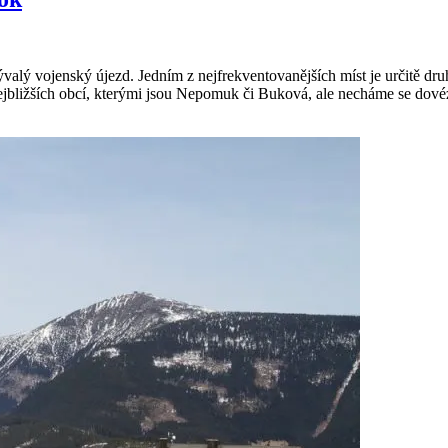
ývalý vojenský újezd. Jedním z nejfrekventovanějších míst je určitě dr
ejbližších obcí, kterými jsou Nepomuk či Buková, ale necháme se dov