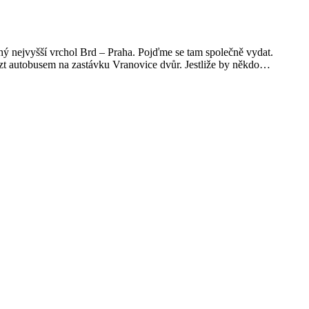
uhý nejvyšší vrchol Brd – Praha. Pojďme se tam společně vydat.
ézt autobusem na zastávku Vranovice dvůr. Jestliže by někdo…