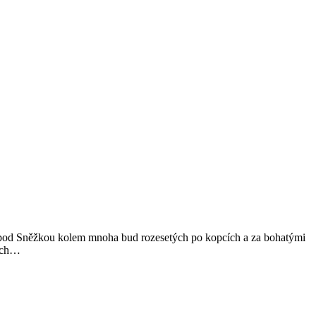
ce pod Sněžkou kolem mnoha bud rozesetých po kopcích a za bohatými
ších…