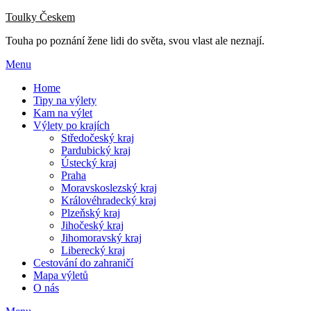
Přejdi
Toulky Českem
na
Touha po poznání žene lidi do světa, svou vlast ale neznají.
obsah
Menu
Home
Tipy na výlety
Kam na výlet
Výlety po krajích
Středočeský kraj
Pardubický kraj
Ústecký kraj
Praha
Moravskoslezský kraj
Královéhradecký kraj
Plzeňský kraj
Jihočeský kraj
Jihomoravský kraj
Liberecký kraj
Cestování do zahraničí
Mapa výletů
O nás