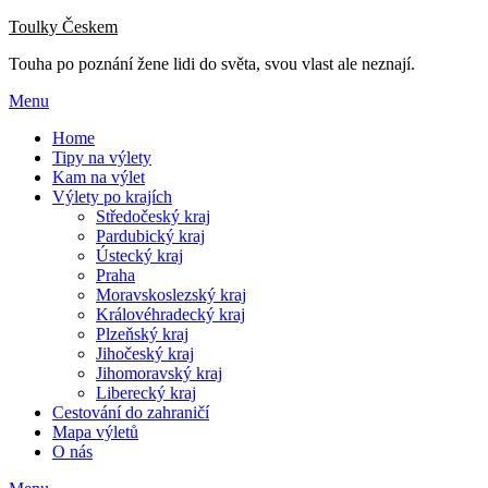
Přejdi
Toulky Českem
na
Touha po poznání žene lidi do světa, svou vlast ale neznají.
obsah
Menu
Home
Tipy na výlety
Kam na výlet
Výlety po krajích
Středočeský kraj
Pardubický kraj
Ústecký kraj
Praha
Moravskoslezský kraj
Královéhradecký kraj
Plzeňský kraj
Jihočeský kraj
Jihomoravský kraj
Liberecký kraj
Cestování do zahraničí
Mapa výletů
O nás