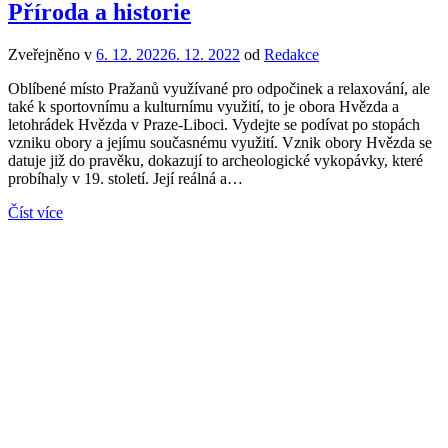
Příroda a historie
Zveřejněno v
6. 12. 2022
6. 12. 2022
od
Redakce
Oblíbené místo Pražanů využívané pro odpočinek a relaxování, ale
také k sportovnímu a kulturnímu využití, to je obora Hvězda a
letohrádek Hvězda v Praze-Liboci. Vydejte se podívat po stopách
vzniku obory a jejímu současnému využití. Vznik obory Hvězda se
datuje již do pravěku, dokazují to archeologické vykopávky, které
probíhaly v 19. století. Její reálná a…
Číst více