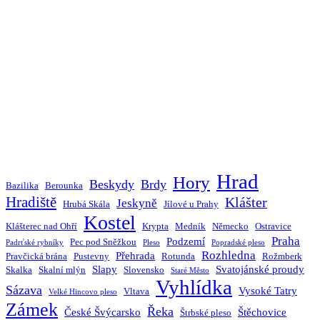
Hrad
Hory
Beskydy
Brdy
Bazilika
Berounka
Hradiště
Klášter
Jeskyně
Hrubá Skála
Jílové u Prahy
Kostel
Klášterec nad Ohří
Krypta
Medník
Německo
Ostravice
Praha
Podzemí
Pec pod Sněžkou
Padrťské rybníky
Pleso
Popradské pleso
Rozhledna
Přehrada
Pravčická brána
Pustevny
Rotunda
Rožmberk
Slapy
Svatojánské proudy
Skalka
Skalní mlýn
Slovensko
Staré Město
Vyhlídka
Sázava
Vysoké Tatry
Vltava
Velké Hincovo pleso
Zámek
Řeka
České Švýcarsko
Štěchovice
Štrbské pleso