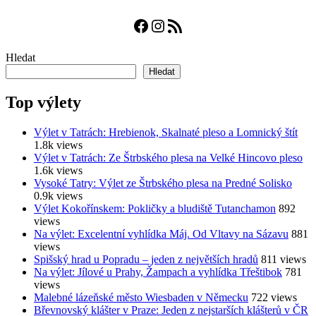
Facebook
Instagram
RSS zdroj
Hledat
Hledat
Top výlety
Výlet v Tatrách: Hrebienok, Skalnaté pleso a Lomnický štít
1.8k views
Výlet v Tatrách: Ze Štrbského plesa na Velké Hincovo pleso
1.6k views
Vysoké Tatry: Výlet ze Štrbského plesa na Predné Solisko
0.9k views
Výlet Kokořínskem: Pokličky a bludiště Tutanchamon
892
views
Na výlet: Excelentní vyhlídka Máj. Od Vltavy na Sázavu
881
views
Spišský hrad u Popradu – jeden z největších hradů
811 views
Na výlet: Jílové u Prahy, Žampach a vyhlídka Třeštibok
781
views
Malebné lázeňské město Wiesbaden v Německu
722 views
Břevnovský klášter v Praze: Jeden z nejstarších klášterů v ČR