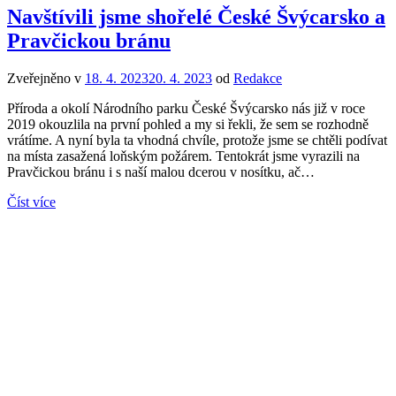
Navštívili jsme shořelé České Švýcarsko a
Pravčickou bránu
Zveřejněno v
18. 4. 2023
20. 4. 2023
od
Redakce
Příroda a okolí Národního parku České Švýcarsko nás již v roce
2019 okouzlila na první pohled a my si řekli, že sem se rozhodně
vrátíme. A nyní byla ta vhodná chvíle, protože jsme se chtěli podívat
na místa zasažená loňským požárem. Tentokrát jsme vyrazili na
Pravčickou bránu i s naší malou dcerou v nosítku, ač…
Číst více