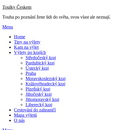
Přejdi
Toulky Českem
na
Touha po poznání žene lidi do světa, svou vlast ale neznají.
obsah
Menu
Home
Tipy na výlety
Kam na výlet
Výlety po krajích
Středočeský kraj
Pardubický kraj
Ústecký kraj
Praha
Moravskoslezský kraj
Královéhradecký kraj
Plzeňský kraj
Jihočeský kraj
Jihomoravský kraj
Liberecký kraj
Cestování do zahraničí
Mapa výletů
O nás