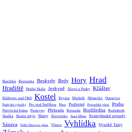
Hrad
Hory
Beskydy
Brdy
Bazilika
Berounka
Hradiště
Klášter
Jeskyně
Hrubá Skála
Jílové u Prahy
Kostel
Klášterec nad Ohří
Krypta
Medník
Německo
Ostravice
Praha
Podzemí
Pec pod Sněžkou
Padrťské rybníky
Pleso
Popradské pleso
Rozhledna
Přehrada
Pravčická brána
Pustevny
Rotunda
Rožmberk
Slapy
Svatojánské proudy
Skalka
Skalní mlýn
Slovensko
Staré Město
Vyhlídka
Sázava
Vysoké Tatry
Vltava
Velké Hincovo pleso