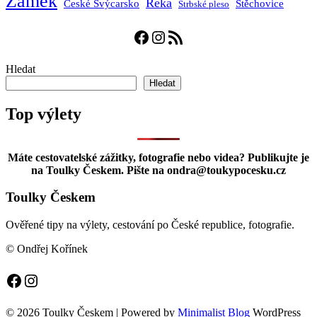
Zámek
Řeka
České Švýcarsko
Štěchovice
Štrbské pleso
Facebook
Instagram
RSS zdroj
Hledat
Hledat
Top výlety
Máte cestovatelské zážitky, fotografie nebo videa? Publikujte je
na Toulky Českem. Pište na ondra@toukypocesku.cz
Toulky Českem
Ověřené tipy na výlety, cestování po České republice, fotografie.
© Ondřej Kořínek
Facebook
Instagram
© 2026 Toulky Českem
| Powered by
Minimalist Blog
WordPress