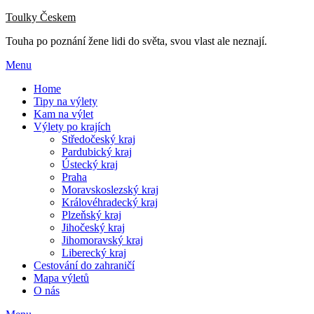
Přejdi
Toulky Českem
na
Touha po poznání žene lidi do světa, svou vlast ale neznají.
obsah
Menu
Home
Tipy na výlety
Kam na výlet
Výlety po krajích
Středočeský kraj
Pardubický kraj
Ústecký kraj
Praha
Moravskoslezský kraj
Královéhradecký kraj
Plzeňský kraj
Jihočeský kraj
Jihomoravský kraj
Liberecký kraj
Cestování do zahraničí
Mapa výletů
O nás