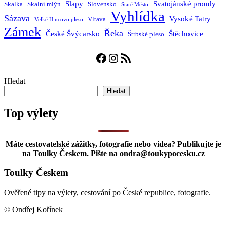
Slapy
Svatojánské proudy
Skalka
Skalní mlýn
Slovensko
Staré Město
Vyhlídka
Sázava
Vysoké Tatry
Vltava
Velké Hincovo pleso
Zámek
Řeka
České Švýcarsko
Štěchovice
Štrbské pleso
Facebook
Instagram
RSS zdroj
Hledat
Hledat
Top výlety
Máte cestovatelské zážitky, fotografie nebo videa? Publikujte je
na Toulky Českem. Pište na ondra@toukypocesku.cz
Toulky Českem
Ověřené tipy na výlety, cestování po České republice, fotografie.
© Ondřej Kořínek