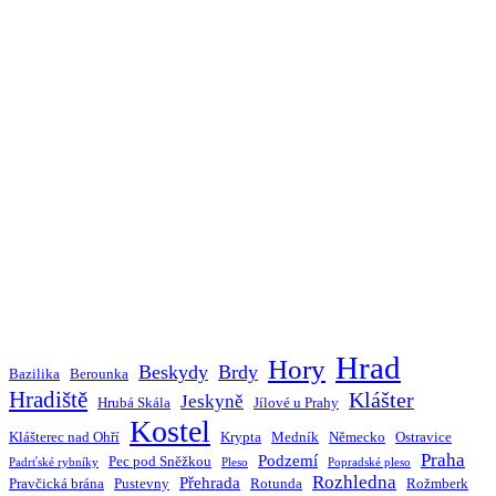
Hrad
Hory
Beskydy
Brdy
Bazilika
Berounka
Hradiště
Klášter
Jeskyně
Hrubá Skála
Jílové u Prahy
Kostel
Klášterec nad Ohří
Krypta
Medník
Německo
Ostravice
Praha
Podzemí
Pec pod Sněžkou
Padrťské rybníky
Pleso
Popradské pleso
Rozhledna
Přehrada
Pravčická brána
Pustevny
Rotunda
Rožmberk