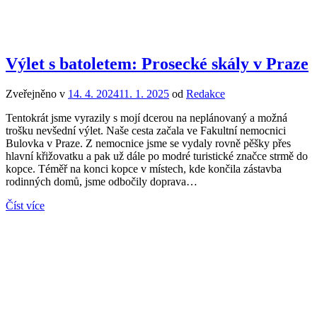
Výlet s batoletem: Prosecké skály v Praze
Zveřejněno v
14. 4. 2024
11. 1. 2025
od
Redakce
Tentokrát jsme vyrazily s mojí dcerou na neplánovaný a možná
trošku nevšední výlet. Naše cesta začala ve Fakultní nemocnici
Bulovka v Praze. Z nemocnice jsme se vydaly rovně pěšky přes
hlavní křižovatku a pak už dále po modré turistické značce strmě do
kopce. Téměř na konci kopce v místech, kde končila zástavba
rodinných domů, jsme odbočily doprava…
Číst více