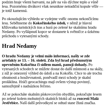
podzim hraje všemi barvami, na jaře na vás dýchne teplo a vůně
lesa. Pozornému divákovi však neunikne netradiční kopule věže —
je totiž kamenná.
Po okouzlujícím výhledu se vydejme vstříc onomu nekončícímu
lesu. Seběhneme do
Kokořínského údolí,
v němž je hlavní
křižovatka turistických tras a hurá po zelené ke skalnímu hradu
Nedamy. Po vyšlápnutí kopce se dostanete k světničce a úzkému
průchodu s vytesanými schody.
Hrad Nedamy
O hradu Nedamy je velmi málo informací, našly se zde
artefakty ze 13. – 16. století. Zda byl hrad předsunutým
opevněním Kokořína či sídlem manů, panují dohady.
Po
vytesaných schodech se můžete dostat do další místnosti a na skály,
z níž je omezený výhled do údolí a na Kokořín. Chce to ale trochu
obratnosti a houževnatosti, poněvadž mezi schody je skalní
proláklina. Hráči geocachingu mají ovšem výstup povinný,
samozřejmě s nadsázkou řečeno.
Až se pokocháte skalním pískovcovým obydlím, pokračujte lesem
po zelené kolem mohutných skalních bloků až na
rozcestí Malá
Jestřebice.
Naší další průvodkyní se odtud stane žlutá značka.