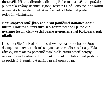
dostavěli.
Přitom odborníci odhadují, že ho má na svědomí pražský
purkrabí a známý šlechtic Hynek Berka z Dubé. Jeho rod ho vlastnil
možná sto let, následovník Aleš Škopek z Dubé byl posledním
rodovým vlastníkem.
Není stoprocentně jisté, zda hrad poničili či dokonce dobili
husité. Dostupná literatura se v tomto neshoduje, pokud
uvěříme textu, který vydal přímo nynější majitel Kokořína, pak
nikoliv
.
Dalším držitelům Kokořín přestal vyhovovat pro jeho obtížnou
dostupnost a nedostatek místa, panstvo se chtělo veselit a pořádat
zábavy, které ale na poměrně malé ploše hradu prostě nebyly
možné. Císař Ferdinand III. to pak dovršil tím, když hrad prohlásil
za prokletý. Nesměl být udržován ani upravován.