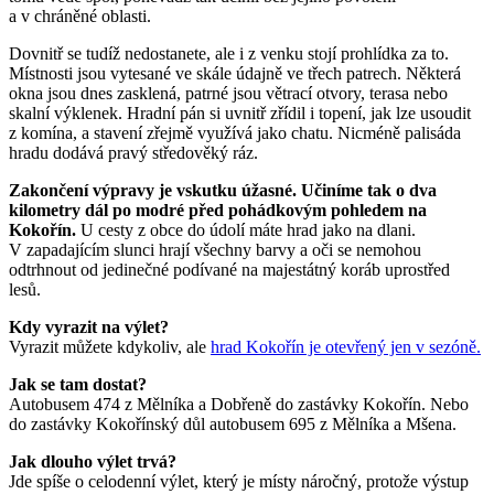
a v chráněné oblasti.
Dovnitř se tudíž nedostanete, ale i z venku stojí prohlídka za to.
Místnosti jsou vytesané ve skále údajně ve třech patrech. Některá
okna jsou dnes zasklená, patrné jsou větrací otvory, terasa nebo
skalní výklenek. Hradní pán si uvnitř zřídil i topení, jak lze usoudit
z komína, a stavení zřejmě využívá jako chatu. Nicméně palisáda
hradu dodává pravý středověký ráz.
Zakončení výpravy je vskutku úžasné. Učiníme tak o dva
kilometry dál po modré před pohádkovým pohledem na
Kokořín.
U cesty z obce do údolí máte hrad jako na dlani.
V zapadajícím slunci hrají všechny barvy a oči se nemohou
odtrhnout od jedinečné podívané na majestátný koráb uprostřed
lesů.
Kdy vyrazit na výlet?
Vyrazit můžete kdykoliv, ale
hrad Kokořín je otevřený jen v sezóně.
Jak se tam dostat?
Autobusem 474 z Mělníka a Dobřeně do zastávky Kokořín. Nebo
do zastávky Kokořínský důl autobusem 695 z Mělníka a Mšena.
Jak dlouho výlet trvá?
Jde spíše o celodenní výlet, který je místy náročný, protože výstup