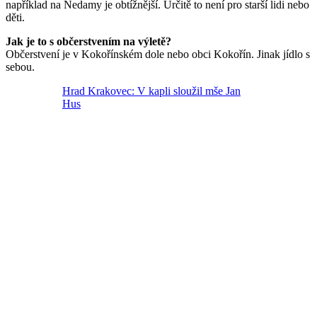
například na Nedamy je obtížnější. Určitě to není pro starší lidi nebo
děti.
Jak je to s občerstvením na výletě?
Občerstvení je v Kokořínském dole nebo obci Kokořín. Jinak jídlo s
sebou.
Hrad Krakovec: V kapli sloužil mše Jan
Hus