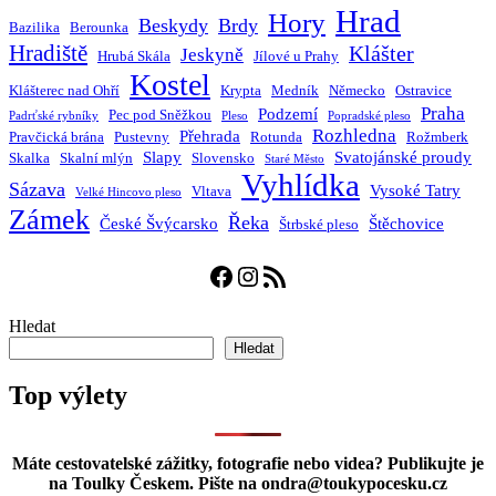
Hrad
Hory
Beskydy
Brdy
Bazilika
Berounka
Hradiště
Klášter
Jeskyně
Hrubá Skála
Jílové u Prahy
Kostel
Klášterec nad Ohří
Krypta
Medník
Německo
Ostravice
Praha
Podzemí
Pec pod Sněžkou
Padrťské rybníky
Pleso
Popradské pleso
Rozhledna
Přehrada
Pravčická brána
Pustevny
Rotunda
Rožmberk
Slapy
Svatojánské proudy
Skalka
Skalní mlýn
Slovensko
Staré Město
Vyhlídka
Sázava
Vysoké Tatry
Vltava
Velké Hincovo pleso
Zámek
Řeka
České Švýcarsko
Štěchovice
Štrbské pleso
Facebook
Instagram
RSS zdroj
Hledat
Hledat
Top výlety
Máte cestovatelské zážitky, fotografie nebo videa? Publikujte je
na Toulky Českem. Pište na ondra@toukypocesku.cz