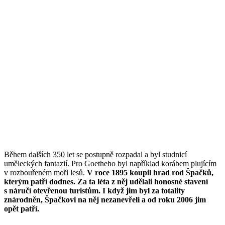
Během dalších 350 let se postupně rozpadal a byl studnicí
uměleckých fantazií. Pro Goetheho byl například korábem plujícím
v rozbouřeném moři lesů.
V roce 1895 koupil hrad rod Špačků,
kterým patří dodnes. Za ta léta z něj udělali honosné stavení
s náručí otevřenou turistům. I když jim byl za totality
znárodněn, Špačkovi na něj nezanevřeli a od roku 2006 jim
opět patří.