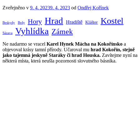
Zveřejněno v
9. 4. 2023
9. 4. 2023
od
Ondřej Kořínek
Hrad
Kostel
Hory
Hradiště
Klášter
Beskydy
Brdy
Vyhlídka
Zámek
Sázava
Ne nadarmo se vracel
Karel Hynek Mácha na Kokořínsko
a
objevoval krásy tamní přírody. Učaroval mu
hrad Kokořín, stejně
jako tajemná jeskyně Staráky či hrad Houska.
Zavítejme nyní na
některá místa, která neušla pozornosti slovutného básníka.