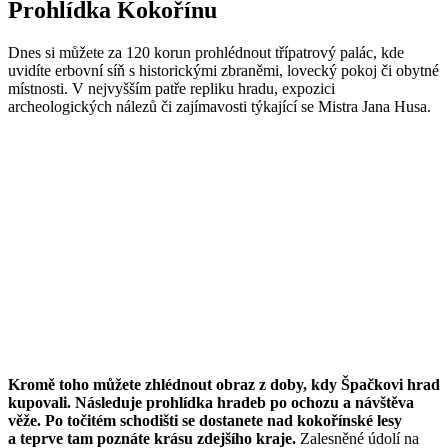
Prohlídka Kokořínu
Dnes si můžete za 120 korun prohlédnout třípatrový palác, kde
uvidíte erbovní síň s historickými zbraněmi, lovecký pokoj či obytné
místnosti. V nejvyšším patře repliku hradu, expozici
archeologických nálezů či zajímavosti týkající se Mistra Jana Husa.
Kromě toho můžete zhlédnout obraz z doby, kdy Špačkovi hrad
kupovali. Následuje prohlídka hradeb po ochozu a návštěva
věže. Po točitém schodišti se dostanete nad kokořínské lesy
a teprve tam poznáte krásu zdejšího kraje.
Zalesněné údolí na