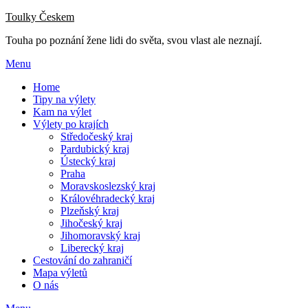
Přejdi
Toulky Českem
na
Touha po poznání žene lidi do světa, svou vlast ale neznají.
obsah
Menu
Home
Tipy na výlety
Kam na výlet
Výlety po krajích
Středočeský kraj
Pardubický kraj
Ústecký kraj
Praha
Moravskoslezský kraj
Královéhradecký kraj
Plzeňský kraj
Jihočeský kraj
Jihomoravský kraj
Liberecký kraj
Cestování do zahraničí
Mapa výletů
O nás