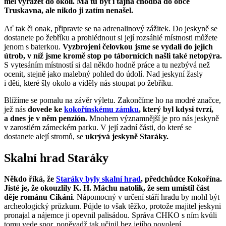
měl vyrážet do okolí. Má tu být i tajná chodba do obce
Truskavna, ale nikdo ji zatím nenašel.
Ať tak či onak, připravte se na adrenalinový zážitek. Do jeskyně se
dostanete po žebříku a prohlédnout si její rozsáhlé místnosti můžete
jenom s baterkou.
Vyzbrojeni čelovkou jsme se vydali do jejich
útrob, v níž jsme kromě stop po tábornících našli také netopýra.
S vytesáním místností si dal někdo hodně práce a tu nezbývá než
ocenit, stejně jako malebný pohled do údolí. Nad jeskyní žasly
i děti, které šly okolo a viděly nás stoupat po žebříku.
Blížíme se pomalu na závěr výletu. Zakončíme ho na modré značce,
jež nás
dovede ke
kokořínskému zámku
, který byl kdysi tvrzí,
a dnes je v něm penzión.
Mnohem významnější je pro nás jeskyně
v zarostlém zámeckém parku. V její zadní části, do které se
dostanete alejí stromů, se
ukrývá jeskyně Staráky.
Skalní hrad Staráky
Někdo říká, že
Staráky byly skalní hrad
, předchůdce Kokořína.
Jisté je, že okouzlily K. H. Máchu natolik, že sem umístil část
děje románu Cikáni
. Nápomocný v určení stáří hradu by mohl být
archeologický průzkum. Půjde to však těžko, protože majitel jeskyni
pronajal a nájemce ji opevnil palisádou. Správa CHKO s ním kvůli
tomu vede spor, poněvadž tak učinil bez jejího povolení