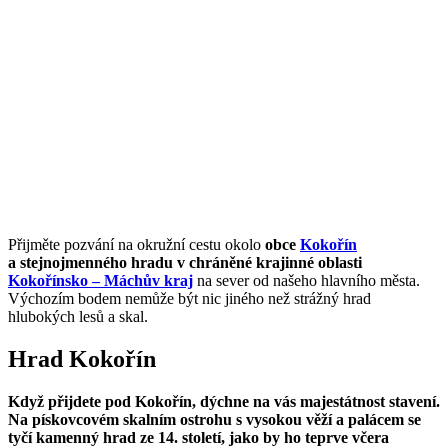
Přijměte pozvání na okružní cestu okolo
obce
Kokořín
a stejnojmenného hradu v chráněné krajinné oblasti
Kokořínsko – Máchův kraj
na sever od našeho hlavního města.
Výchozím bodem nemůže být nic jiného než strážný hrad
hlubokých lesů a skal.
Hrad Kokořín
Když přijdete pod Kokořín, dýchne na vás majestátnost stavení.
Na pískovcovém skalním ostrohu s vysokou věží a palácem se
tyčí kamenný hrad ze 14. století, jako by ho teprve včera