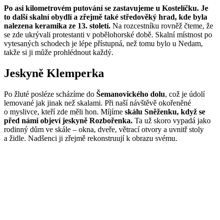
Po asi kilometrovém putování se zastavujeme u Kostelíčku. Je
to další skalní obydlí a zřejmě také středověký hrad, kde byla
nalezena keramika ze 13. století.
Na rozcestníku rovněž čteme, že
se zde ukrývali protestanti v pobělohorské době. Skalní místnost po
vytesaných schodech je lépe přístupná, než tomu bylo u Nedam,
takže si ji může prohlédnout každý.
Jeskyně Klemperka
Po žluté posléze scházíme do
Šemanovického dolu
, což je údolí
lemované jak jinak než skalami. Při naší návštěvě okořeněné
o myslivce, kteří zde měli hon. Míjíme
skálu Sněženku, když se
před námi objeví jeskyně Rozbořenka.
Ta už skoro vypadá jako
rodinný dům ve skále – okna, dveře, větrací otvory a uvnitř stoly
a židle. Nadšenci ji zřejmě rekonstruují k obrazu svému.