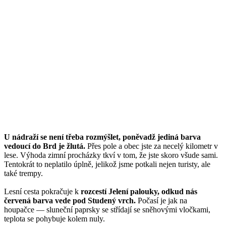
U nádraží se není třeba rozmýšlet, poněvadž jediná barva
vedoucí do Brd je žlutá.
Přes pole a obec jste za necelý kilometr v
lese. Výhoda zimní procházky tkví v tom, že jste skoro všude sami.
Tentokrát to neplatilo úplně, jelikož jsme potkali nejen turisty, ale
také trempy.
Lesní cesta pokračuje k
rozcestí Jelení palouky, odkud nás
červená barva vede pod Studený vrch.
Počasí je jak na
houpačce — sluneční paprsky se střídají se sněhovými vločkami,
teplota se pohybuje kolem nuly.