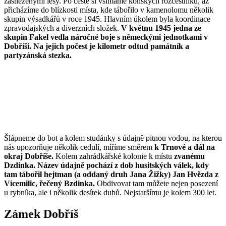
zasněženými lesy. Po cestě si všímáme koňských rozcestníků, až
přicházíme do blízkosti místa, kde tábořilo v kamenolomu několik
skupin výsadkářů v roce 1945. Hlavním úkolem byla koordinace
zpravodajských a diverzních složek.
V květnu 1945 jedna ze
skupin Fakel vedla náročné boje s německými jednotkami v
Dobříši. Na jejich počest je kilometr odtud památník a
partyzánská stezka.
Šlápneme do bot a kolem studánky s údajně pitnou vodou, na kterou
nás upozorňuje několik cedulí, míříme směrem
k Trnové a dál na
okraj Dobříše.
Kolem zahrádkářské kolonie k místu
zvanému
Dzdinka. Název údajně pochází z dob husitských válek, kdy
tam tábořil hejtman (a oddaný druh Jana Žižky) Jan Hvězda z
Vícemilic, řečený Bzdinka.
Obdivovat tam můžete nejen posezení
u rybníka, ale i několik desítek dubů. Nejstaršímu je kolem 300 let.
Zámek Dobříš