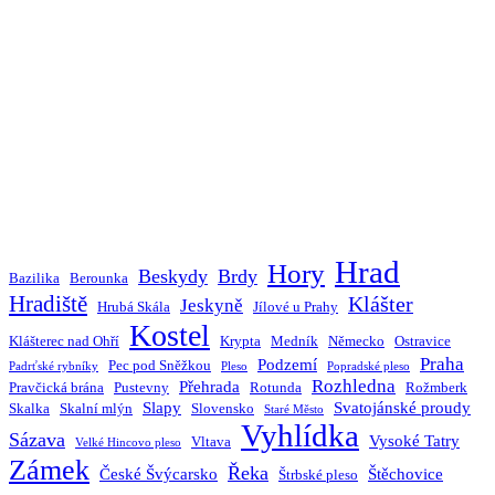
Hrad
Hory
Beskydy
Brdy
Bazilika
Berounka
Hradiště
Klášter
Jeskyně
Hrubá Skála
Jílové u Prahy
Kostel
Klášterec nad Ohří
Krypta
Medník
Německo
Ostravice
Praha
Podzemí
Pec pod Sněžkou
Padrťské rybníky
Pleso
Popradské pleso
Rozhledna
Přehrada
Pravčická brána
Pustevny
Rotunda
Rožmberk
Slapy
Svatojánské proudy
Skalka
Skalní mlýn
Slovensko
Staré Město
Vyhlídka
Sázava
Vysoké Tatry
Vltava
Velké Hincovo pleso
Zámek
Řeka
České Švýcarsko
Štěchovice
Štrbské pleso