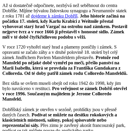
Až si dostatečně odpočinete, nezbývá než seběhnout do centra
Dobříše. Míjíme bývalou židovskou synagogu a Neumannův statek
z roku 1781 až
dojdeme k zámku Dobříš
.
Jeho historie začíná na
počátku 17. století, kdy Karlu Krabici z Weitmile přestal
vyhovovat starý hrad Vargač na ostrohu nad zámkem. Postavil
nejprve tvrz a v roce 1666 ji přestavěl v honosné sídlo. Zámek
měl v té době čtyřkřídlovou podobu s věží.
V roce 1720 vyhořel starý hrad a plameny poničily i zámek. S
opravami se začalo záhy a v druhé polovině 18. století byl celý
zámek Jindřichem Pavlem Mansfeldem přestavěn.
Protože rod
Mansfeld po nějaké době vymřel po meči, přešlo panství na
Marii Isabellu, která se provdala za Františka Gundakara z
Colloreda. Od té doby patřil zámek rodu Colloredo-Mansfeldů.
Bez sídla se ovšem museli obejít od roku 1942 do 1998, kdy jim
bylo navráceno v restituci.
Pro veřejnost se zámek Dobříš otevřel
v roce 1996. Současným majitelem je Jerome Colloredo
Mansfeld.
Dobříšský zámek je otevřen v sezóně, prohlídky jsou v přesně
daných časech.
Podívat se můžete na desítku rokokových a
klasicistních místností, salóny, pokoj spisovatele nebo
reprezentační sály.
Přes zimu je zavřený akorát francouzský park,
podívat se tak můžete pouze do anglického parku.