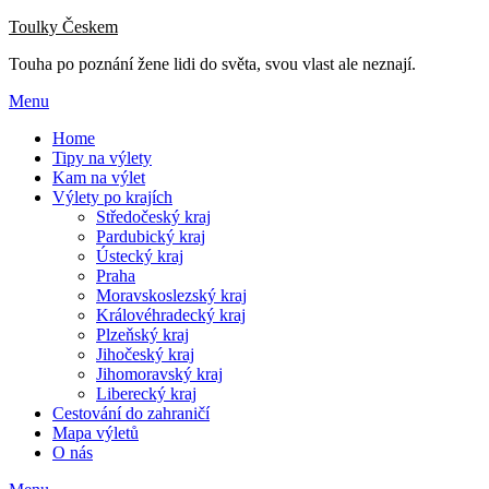
Přejdi
Toulky Českem
na
Touha po poznání žene lidi do světa, svou vlast ale neznají.
obsah
Menu
Home
Tipy na výlety
Kam na výlet
Výlety po krajích
Středočeský kraj
Pardubický kraj
Ústecký kraj
Praha
Moravskoslezský kraj
Královéhradecký kraj
Plzeňský kraj
Jihočeský kraj
Jihomoravský kraj
Liberecký kraj
Cestování do zahraničí
Mapa výletů
O nás