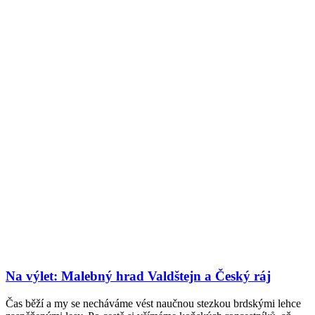
Na výlet: Malebný hrad Valdštejn a Český ráj
Čas běží a my se necháváme vést naučnou stezkou brdskými lehce