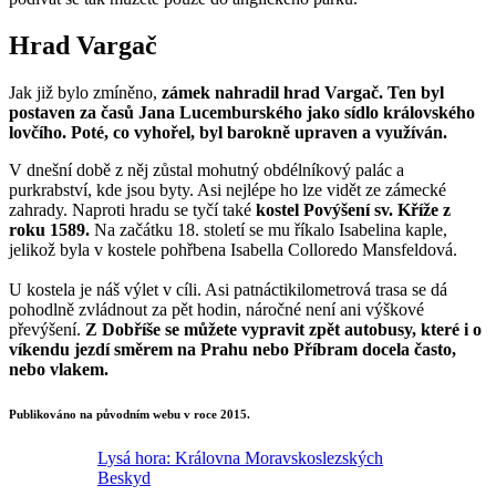
Hrad Vargač
Jak již bylo zmíněno,
zámek nahradil hrad Vargač. Ten byl
postaven za časů Jana Lucemburského jako sídlo královského
lovčího. Poté, co vyhořel, byl barokně upraven a využíván.
V dnešní době z něj zůstal mohutný obdélníkový palác a
purkrabství, kde jsou byty. Asi nejlépe ho lze vidět ze zámecké
zahrady. Naproti hradu se tyčí také
kostel Povýšení sv. Kříže z
roku 1589.
Na začátku 18. století se mu říkalo Isabelina kaple,
jelikož byla v kostele pohřbena Isabella Colloredo Mansfeldová.
U kostela je náš výlet v cíli. Asi patnáctikilometrová trasa se dá
pohodlně zvládnout za pět hodin, náročné není ani výškové
převýšení.
Z Dobříše se můžete vypravit zpět autobusy, které i o
víkendu jezdí směrem na Prahu nebo Příbram docela často,
nebo vlakem.
Publikováno na původním webu v roce 2015.
Lysá hora: Královna Moravskoslezských
Beskyd