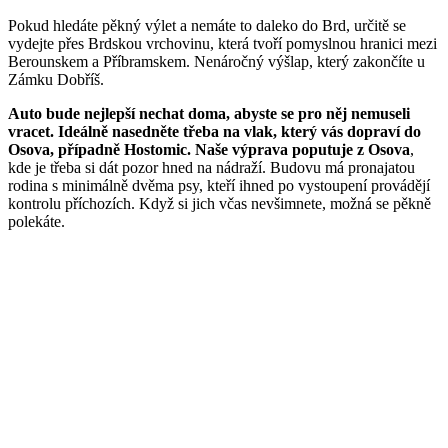
Pokud hledáte pěkný výlet a nemáte to daleko do Brd, určitě se
vydejte přes Brdskou vrchovinu, která tvoří pomyslnou hranici mezi
Berounskem a Příbramskem. Nenáročný výšlap, který zakončíte u
Zámku Dobříš.
Auto bude nejlepší nechat doma, abyste se pro něj nemuseli
vracet. Ideálně nasedněte třeba na vlak, který vás dopraví do
Osova, případně Hostomic. Naše výprava poputuje z Osova
,
kde je třeba si dát pozor hned na nádraží. Budovu má pronajatou
rodina s minimálně dvěma psy, kteří ihned po vystoupení provádějí
kontrolu příchozích. Když si jich včas nevšimnete, možná se pěkně
polekáte.