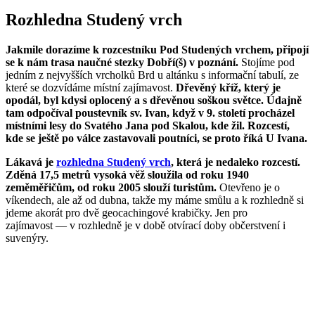
Rozhledna Studený vrch
Jakmile dorazíme k rozcestníku Pod Studených vrchem, připojí
se k nám trasa naučné stezky Dobří(š) v poznání.
Stojíme pod
jedním z nejvyšších vrcholků Brd u altánku s informační tabulí, ze
které se dozvídáme místní zajímavost.
Dřevěný kříž, který je
opodál, byl kdysi oplocený a s dřevěnou soškou světce. Údajně
tam odpočíval poustevník sv. Ivan, když v 9. století procházel
místními lesy do Svatého Jana pod Skalou, kde žil. Rozcestí,
kde se ještě po válce zastavovali poutníci, se proto říká U Ivana.
Lákavá je
rozhledna Studený vrch
, která je nedaleko rozcestí.
Zděná 17,5 metrů vysoká věž sloužila od roku 1940
zeměměřičům, od roku 2005 slouží turistům.
Otevřeno je o
víkendech, ale až od dubna, takže my máme smůlu a k rozhledně si
jdeme akorát pro dvě geocachingové krabičky. Jen pro
zajímavost — v rozhledně je v době otvírací doby občerstvení i
suvenýry.